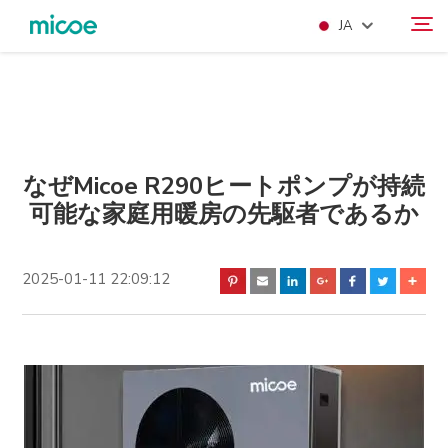
JA
当社について
検索
製品
SOLŪSHON
なぜMicoe R290ヒートポンプが持続
可能な家庭用暖房の先駆者であるか
サポートおよびサービス
メディアセンター
2025-01-11 22:09:12
KONTAKUTO US