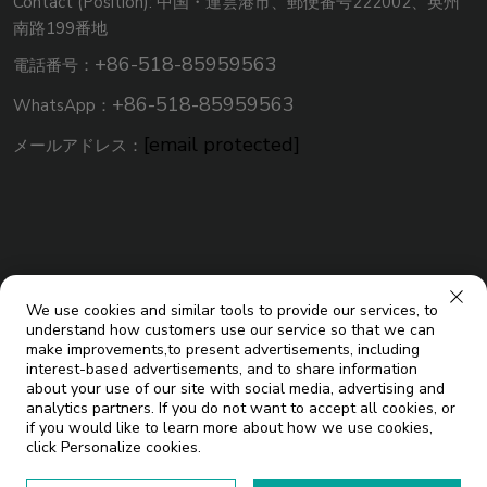
Contact (Position): 中国・連雲港市、郵便番号222002、英州
南路199番地
+86-518-85959563
電話番号：
+86-518-85959563
WhatsApp：
[email protected]
メールアドレス：
We use cookies and similar tools to provide our services, to
understand how customers use our service so that we can
make improvements,to present advertisements, including
interest-based advertisements, and to share information
about your use of our site with social media, advertising and
analytics partners. If you do not want to accept all cookies, or
著作権 © 江蘇ミコエソーラーエネルギー有限公司。すべての権利
if you would like to learn more about how we use cookies,
click Personalize cookies.
ブログ
を留保します |