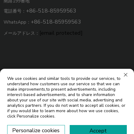
南路199番地
+86-518-85959563
電話番号：
+86-518-85959563
WhatsApp：
[email protected]
メールアドレス：
We use cookies and similar tools to provide our services, to
understand how customers use our service so that we can
make improvements,to present advertisements, including
interest-based advertisements, and to share information
about your use of our site with social media, advertising and
analytics partners. If you do not want to accept all cookies, or
著作権 © 江蘇ミコエソーラーエネルギー有限公司。すべての権利
if you would like to learn more about how we use cookies,
click Personalize cookies.
ブログ
を留保します |
Personalize cookies
Accept