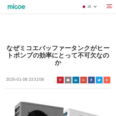
JA
当社について
検索
製品
SOLŪSHON
なぜミコエバッファータンクがヒー
トポンプの効率にとって不可欠なの
サポートおよびサービス
か
メディアセンター
KONTAKUTO US
2025-01-08 22:32:06