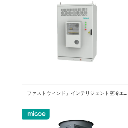
「ファストウィンド」インテリジェント空冷エネルギーストレージキャビネットシリーズ 48kWh/100kWh エネルギーストレージキャビネット 工業用および商業用の柔軟なエネルギーストレージ | ミリ秒単位の無縫接スイッチング | 全気候コア保護