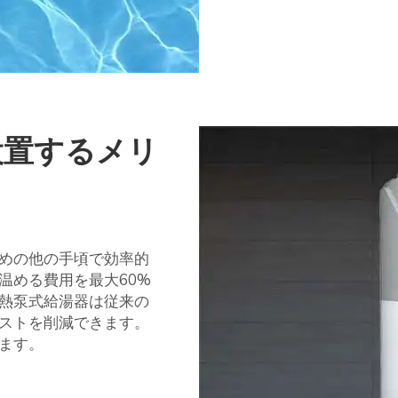
設置するメリ
めの他の手頃で効率的
温める費用を最大60%
熱泵式給湯器は従来の
ストを削減できます。
ます。