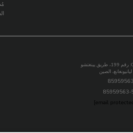
مُ
ال
Contact (Position): رقم 199، طريق يينغتشو