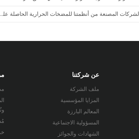
لمصنعة من أنظمتنا للمضخات الحرارية الحاصلة على أكثر من 1000 براءة اختراع
عن شركتنا
مر
ملف الشركة
مض
المزايا المؤسسية
ال
ون
المعالم البارزة
مُ
المسؤولية الاجتماعية
خز
الشهادات والجوائز