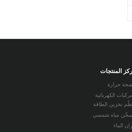
كز المنتجات
خة حرارة
مركبات الكهربائية
ُظُم تخزين الطاقة
سخّن مياه شمسي
ان الماء