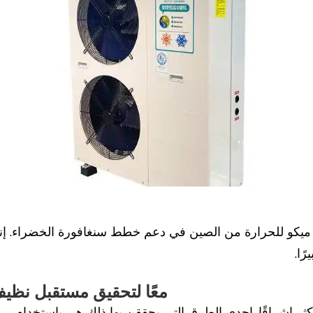
ميكو للحرارة من الصين في دعم خطط سنغافورة الخضراء. إنه
ًا.
معًا لتحقيق مستقبل نظي
أكثر إشراقًا. إحدى الطرق التي يحققن بها ذلك هي باستخدام