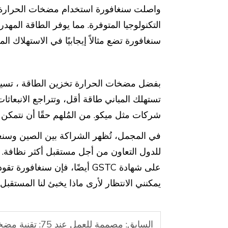
التكنولوجيا المتوفرة. مما يوفر الطاقة المهدر
سنغافورة تضع مثالاً إيجابيًا في الاستهلاك ا
بفضل مضخات الحرارة
تخزين الطاقة
، تسي
تستهلك المباني طاقة أقل، وتتراجع الانبعاث
شركات مثل ميكو. من المُلهم حقًا أن نتمكن م
في المجمل، تُظهر الشراكة بين الصين وسنغ
للدول التعاون من أجل مستقبل أكثر نظافة. 
على شهادة GSTC أيضًا، فإن سنغ
يمكنني الانتظار لأرى ماذا يخبئ لنا المستقبل 
السابق:
مصممة للعمل عند 75: تقنية مضخة الحرارة ذات درجة الحرارة العالية التي تحقق شراكات عالمية