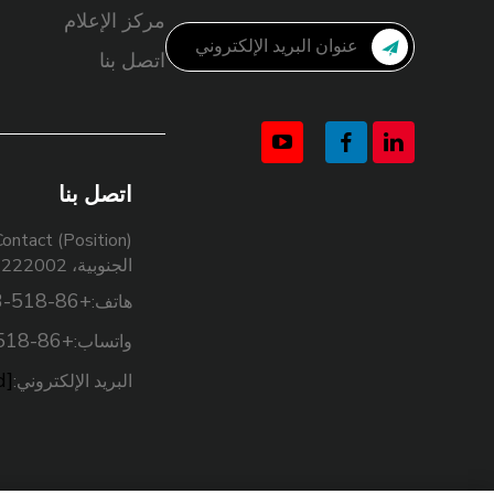
مركز الإعلام
اتصل بنا
اتصل بنا
الجنوبية، 222002 ليانيونغانغ، الصين
+86-518-85959563
هاتف:
+86-518-85959563
واتساب:
[email protected]
البريد الإلكتروني: