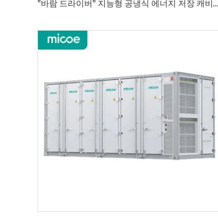
"바람 드라이버" 지능형 공냉식 에너지 저장 캐비넷 MCI-86A-20K MCI-86A-20K 에너지 저장 캐비넷 경량화된 산업용 및 상업용 에너지 저장, 고속 전환,