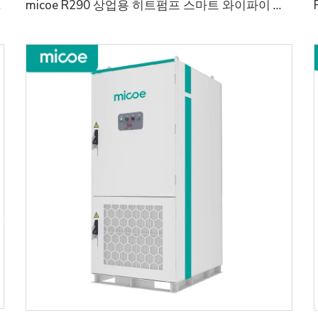
 모든 환경에 적응
micoe R290 상업용 히트펌프 스마트 와이파이 제어 지원 상업 및 산업용 l50KW/75KW/100KW