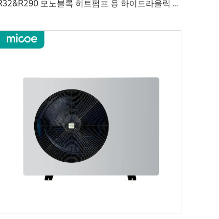
R32&R290 모노블록 히트펌프 용 하이드라울릭 모듈 설치를 간소화하고 공간을 절약