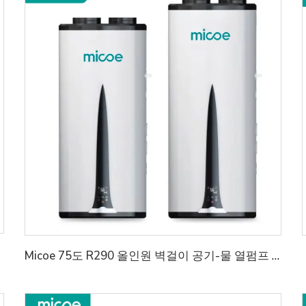
Micoe 75도 R290 올인원 벽걸이 공기-물 열펌프 온수기