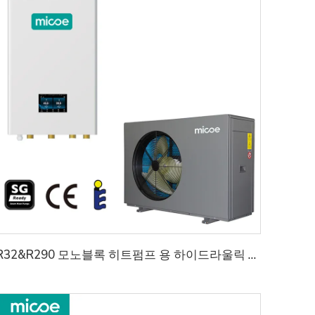
R32&R290 모노블록 히트펌프 용 하이드라울릭 모듈 설치를 간소화하고 공간을 절약