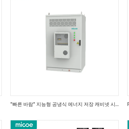
"빠른 바람" 지능형 공냉식 에너지 저장 캐비넷 시리즈 48kWh/100kWh 에너지 저장 캐비넷 산업용 및 상업용 유연한 에너지 저장 | 밀리초 단위 원활한 전환 | 모든 기후 대응 핵심 보호