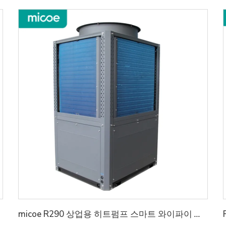
micoe R290 상업용 히트펌프 스마트 와이파이 제어 지원 상업 및 산업용 l50KW/75KW/100KW