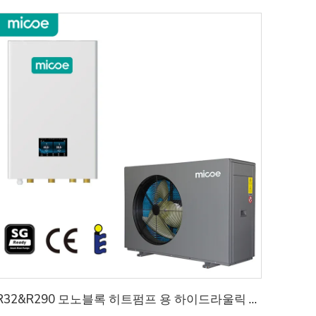
R32&R290 모노블록 히트펌프 용 하이드라울릭 모듈 설치를 간소화하고 공간을 절약