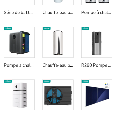
Série de batteries de stockage d'énergie refroidies par liquide pour climat extrêmement froid, pack batterie 1P48S/1P52S IP67 protection complète | contrôle thermique intelligent à large plage de températures | Stockage énergétique industriel modulaire
Chauffe-eau pompe à chaleur tout-en-un à source d'air MICOE
Pompe à chaleur murale tout-en-un Micoe 75 degrés R290 Air-Eau pour chauffe-eau
Pompe à chaleur MICOE Full DC R32 Air-Eau pour chauffage hydronique et piscines
Chauffe-eau pompe à chaleur tout-en-un murale R134a
R290 Pompe à chaleur tout-en-un pour chauffage d'eau