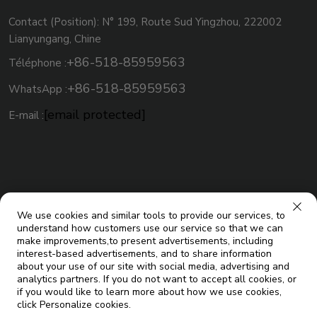
Contact (Position): N° 199, Route Sud Yingzhou, 222002
Lianyungang, Chine
+86-518-85959563
Téléphone :
+86-518-85959563
WhatsApp :
[email protected]
E-mail :
We use cookies and similar tools to provide our services, to
understand how customers use our service so that we can
make improvements,to present advertisements, including
interest-based advertisements, and to share information
about your use of our site with social media, advertising and
analytics partners. If you do not want to accept all cookies, or
Droits d'auteur © Jiangsu Micoe Solar Energy Co.,Ltd. Tous droits
if you would like to learn more about how we use cookies,
click Personalize cookies.
Blogue
réservés |