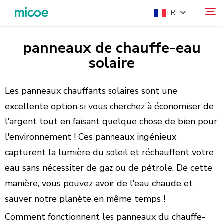
FR
panneaux de chauffe-eau
À PROPOS DE NOUS
solaire
Rechercher
PRODUITS
SOLUTION
Les panneaux chauffants solaires sont une
excellente option si vous cherchez à économiser de
SUPPORT ET SERVICES
l'argent tout en faisant quelque chose de bien pour
CENTRE DE PRESSE
l'environnement ! Ces panneaux ingénieux
CONTACTEZ-NOUS
capturent la lumière du soleil et réchauffent votre
eau sans nécessiter de gaz ou de pétrole. De cette
manière, vous pouvez avoir de l'eau chaude et
sauver notre planète en même temps !
Comment fonctionnent les panneaux du chauffe-